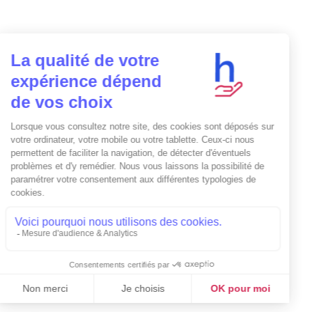
permet d’apporter une
réponse complète et non
invasive afin de rendre les
contenus d'un site web ou
une application mobile
hautement accessibles aux
personnes atteintes d’un
handicap numérique
SUIVEZ-NOUS