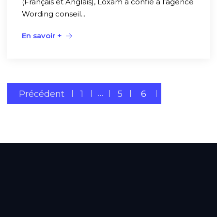
(Français et Anglais), Loxam a confié à l’agence
Wording conseil...
En savoir +
Précédent
1
…
5
6